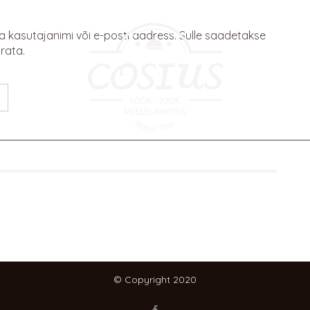
Telli toit ette/kaasa: +372 5667 6769
a kasutajanimi või e-posti aadress. Sulle saadetakse
ärata.
© Copyright 2020