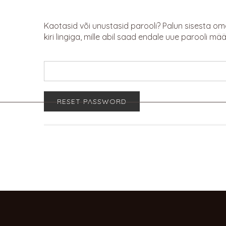
Kaotasid või unustasid parooli? Palun sisesta om
kiri lingiga, mille abil saad endale uue parooli mä
PEOLAUAD
ELAMUSED
Kasutajanimi või e-posti aadress