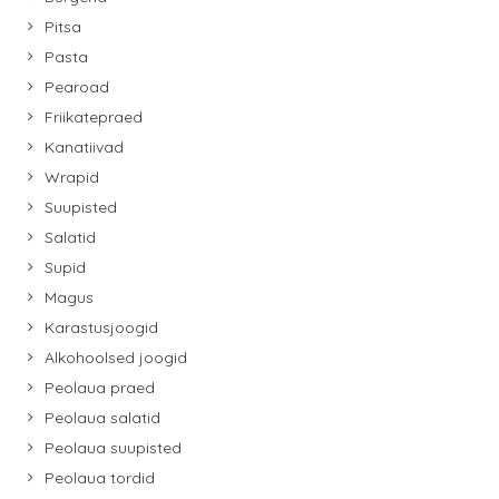
Pitsa
Pasta
Pearoad
Friikatepraed
Kanatiivad
Wrapid
Suupisted
Salatid
Supid
Magus
Karastusjoogid
Alkohoolsed joogid
Peolaua praed
Peolaua salatid
Peolaua suupisted
Peolaua tordid