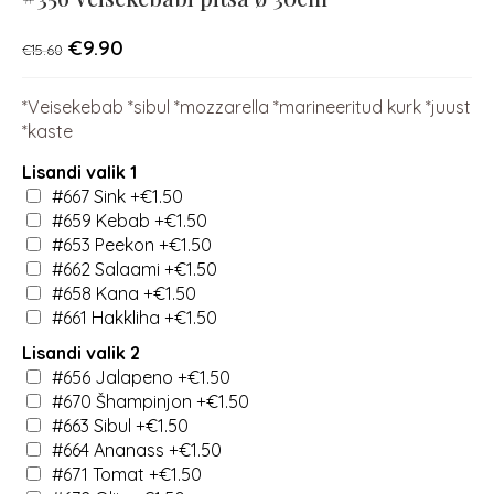
€
9.90
€
15.60
*Veisekebab *sibul *mozzarella *marineeritud kurk *juust
*kaste
Lisandi valik 1
#667 Sink
+€1.50
#659 Kebab
+€1.50
#653 Peekon
+€1.50
#662 Salaami
+€1.50
#658 Kana
+€1.50
#661 Hakkliha
+€1.50
Lisandi valik 2
#656 Jalapeno
+€1.50
#670 Šhampinjon
+€1.50
#663 Sibul
+€1.50
#664 Ananass
+€1.50
#671 Tomat
+€1.50