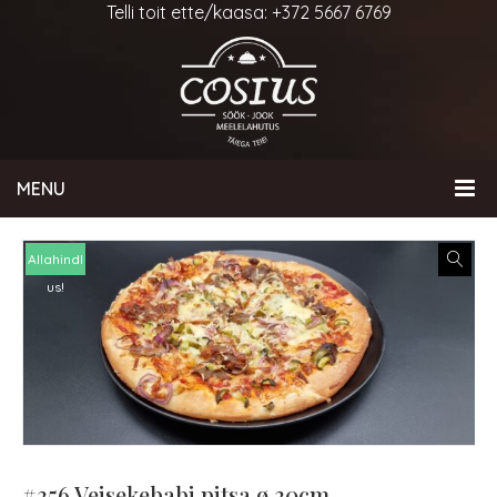
Telli toit ette/kaasa: +372 5667 6769
MENU
Allahindl
us!
#356 Veisekebabi pitsa ø 30cm