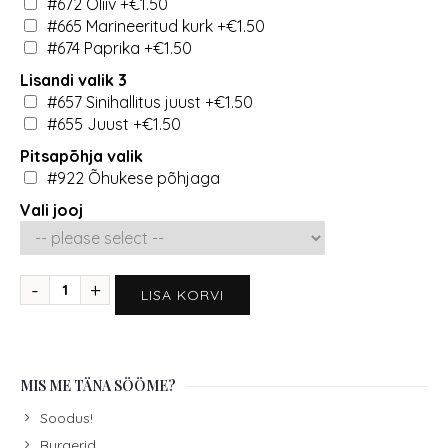
#672 Oliiv
+€1.50
#665 Marineeritud kurk
+€1.50
#674 Paprika
+€1.50
Lisandi valik 3
#657 Sinihallitus juust
+€1.50
#655 Juust
+€1.50
Pitsapõhja valik
#922 Õhukese põhjaga
Vali jooj
LISA KORVI
MIS ME TÄNA SÖÖME?
Soodus!
Burgerid