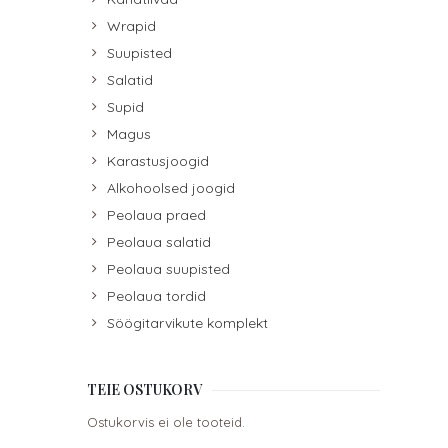
Wrapid
Suupisted
Salatid
Supid
Magus
Karastusjoogid
Alkohoolsed joogid
Peolaua praed
Peolaua salatid
Peolaua suupisted
Peolaua tordid
Söögitarvikute komplekt
TEIE OSTUKORV
Ostukorvis ei ole tooteid.