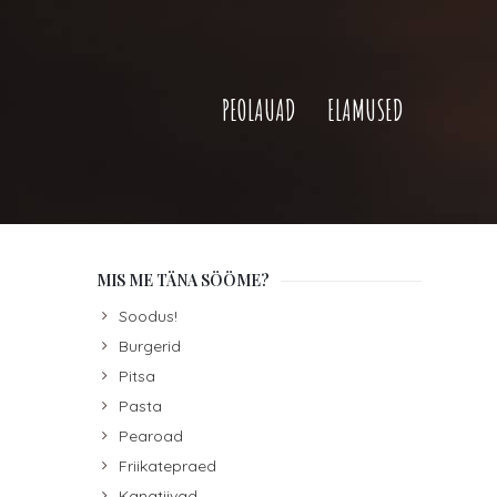
PEOLAUAD
ELAMUSED
MIS ME TÄNA SÖÖME?
Soodus!
Burgerid
Pitsa
Pasta
Pearoad
Friikatepraed
Kanatiivad