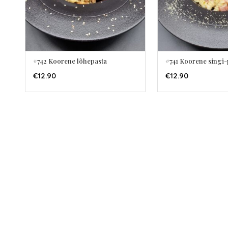
#742 Koorene lõhepasta
#741 Koorene singi
LISA KORVI
LISA K
€
12.90
€
12.90