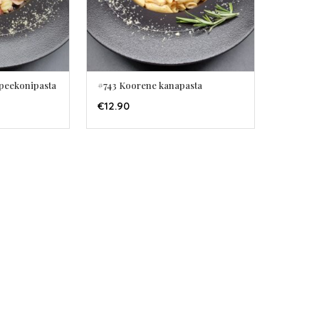
-peekonipasta
#743 Koorene kanapasta
ORVI
LISA KORVI
€
12.90