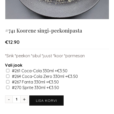
#741 Koorene singi-peekonipasta
€
12.90
*Sink *peekon *sibul *juust *koor *parmesan
Vali jook
#261 Coca-Cola 330ml
+€3.50
#264 Coca-Cola Zero 330ml
+€3.50
#267 Fanta 330ml
+€3.50
#270 Sprite 330ml
+€3.50
LISA KORVI