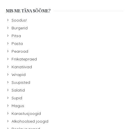
MIS ME TÄNA SÖÖME?
Soodus!
Burgerid
Pitsa
Pasta
Pearoad
Friikatepraed
Kanatiivad
Wrapid
Suupisted
Salatid
Supid
Magus
Karastusjoogid
Alkohoolsed joogid