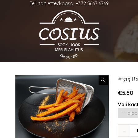
Telli toit ette/kaasa: +372 5667 6769
#315 Ba
€
5.60
Vali kas