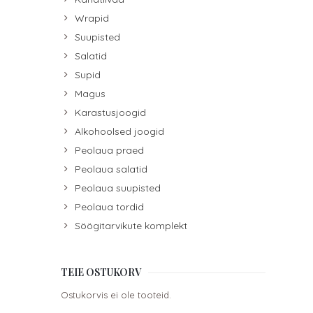
Wrapid
Suupisted
Salatid
Supid
Magus
Karastusjoogid
Alkohoolsed joogid
Peolaua praed
Peolaua salatid
Peolaua suupisted
Peolaua tordid
Söögitarvikute komplekt
TEIE OSTUKORV
Ostukorvis ei ole tooteid.