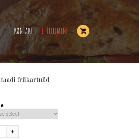
KONTAKT
E-TELLIMINE
taadi friikartulid
te