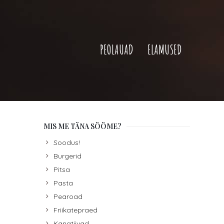
PEOLAUAD
ELAMUSED
MIS ME TÄNA SÖÖME?
Soodus!
Burgerid
Pitsa
Pasta
Pearoad
Friikatepraed
Kanatiivad