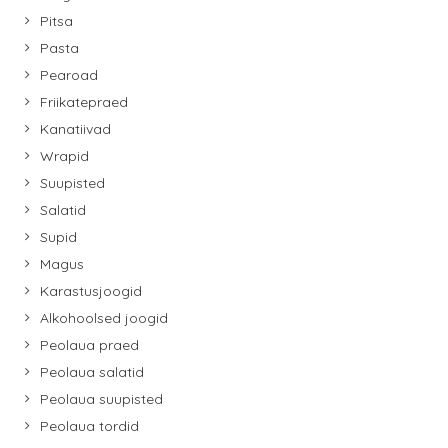
Pitsa
Pasta
Pearoad
Friikatepraed
Kanatiivad
Wrapid
Suupisted
Salatid
Supid
Magus
Karastusjoogid
Alkohoolsed joogid
Peolaua praed
Peolaua salatid
Peolaua suupisted
Peolaua tordid