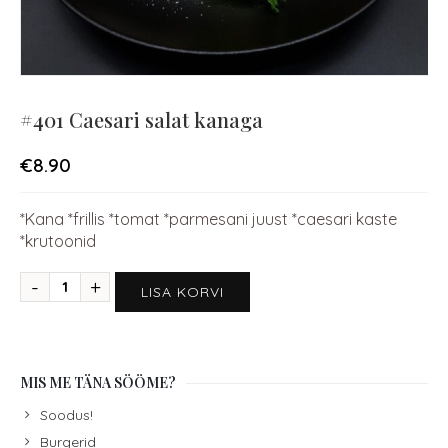
#401 Caesari salat kanaga
€
8.90
*Kana *frillis *tomat *parmesani juust *caesari kaste
*krutoonid
LISA KORVI
MIS ME TÄNA SÖÖME?
Soodus!
Burgerid