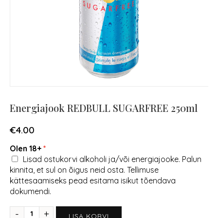
Energiajook REDBULL SUGARFREE 250ml
€
4.00
Olen 18+
Lisad ostukorvi alkoholi ja/või energiajooke. Palun
kinnita, et sul on õigus neid osta. Tellimuse
kättesaamiseks pead esitama isikut tõendava
dokumendi.
LISA KORVI