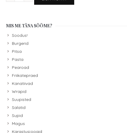
MIS ME TÄNA SÖÖME?
Soodus!
Burgerid
Pitsa
Pasta
Pearoad
Friikatepraed
Kanatiivad
Wrapid
Suupisted
Salatid
Supid
Magus
Karastusjoogid