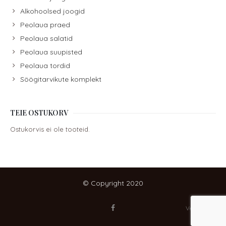
Alkohoolsed joogid
Peolaua praed
Peolaua salatid
Peolaua suupisted
Peolaua tordid
Söögitarvikute komplekt
TEIE OSTUKORV
Ostukorvis ei ole tooteid.
© Copyright 2020
Veebidoktor