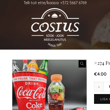
Telli toit ette/kaasa: +372 5667 6769
#274 F
€
4.00
LISA