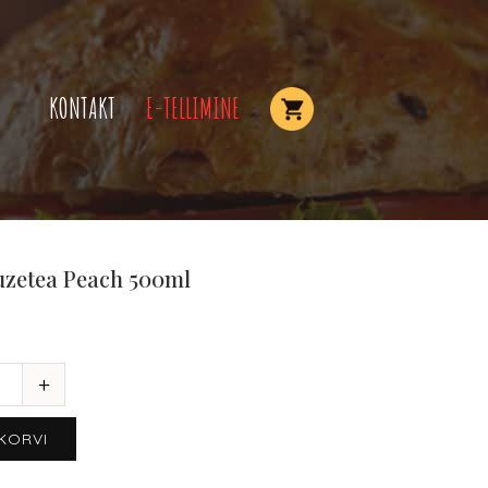
KONTAKT
E-TELLIMINE
uzetea Peach 500ml
 KORVI