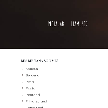
PEOLAUAD
ELAMUSED
MIS ME TÄNA SÖÖME?
Soodus!
Burgerid
Pitsa
Pasta
Pearoad
Friikatepraed
Kanatiivad