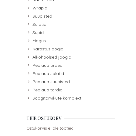
Wrapid
Suupisted
Salatid
Supid
Magus
Karastusjoogid
Alkohoolsed joogid
Peolaua praed
Peolaua salatid
Peolaua suupisted
Peolaua tordid
Söögitarvikute komplekt
TEIE OSTUKORV
Ostukorvis ei ole tooteid.