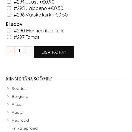
#294 Juust
+€0.90
#295 Jalapeno
+€0.50
#296 Värske kurk
+€0.50
Ei soovi
#290 Marineeritud kurk
#297 Tomat
LISA KORVI
MIS ME TÄNA SÖÖME?
Soodus!
Burgerid
Pitsa
Pasta
Pearoad
Friikatepraed