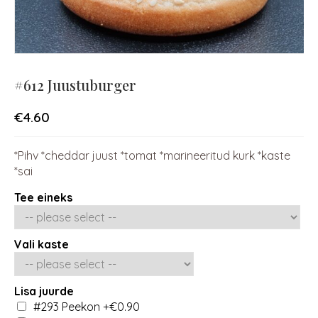
#612 Juustuburger
€
4.60
*Pihv *cheddar juust *tomat *marineeritud kurk *kaste
*sai
Tee eineks
Vali kaste
Lisa juurde
#293 Peekon
+€0.90