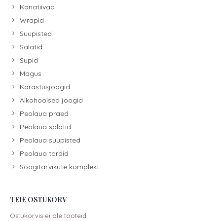
Kanatiivad
Wrapid
Suupisted
Salatid
Supid
Magus
Karastusjoogid
Alkohoolsed joogid
Peolaua praed
Peolaua salatid
Peolaua suupisted
Peolaua tordid
Söögitarvikute komplekt
TEIE OSTUKORV
Ostukorvis ei ole tooteid.