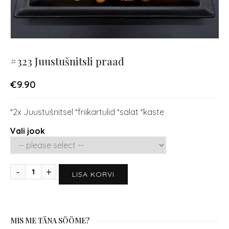
#323 Juustušnitsli praad
€
9.90
*2x Juustušnitsel *friikartulid *salat *kaste
Vali jook
LISA KORVI
MIS ME TÄNA SÖÖME?