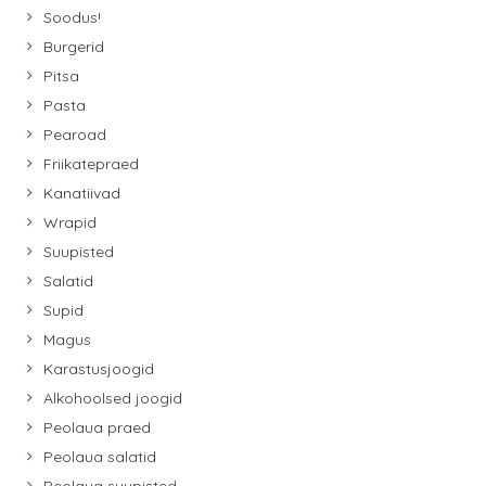
Soodus!
Burgerid
Pitsa
Pasta
Pearoad
Friikatepraed
Kanatiivad
Wrapid
Suupisted
Salatid
Supid
Magus
Karastusjoogid
Alkohoolsed joogid
Peolaua praed
Peolaua salatid