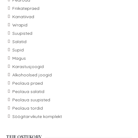
Pearoad
Friikatepraed
Kanatiivad
Wrapid
Suupisted
Salatid
Supid
Magus
Karastusjoogid
Alkohoolsed joogid
Peolaua praed
Peolaua salatid
Peolaua suupisted
Peolaua tordid
Söögitarvikute komplekt
TEIE OSTUKORV