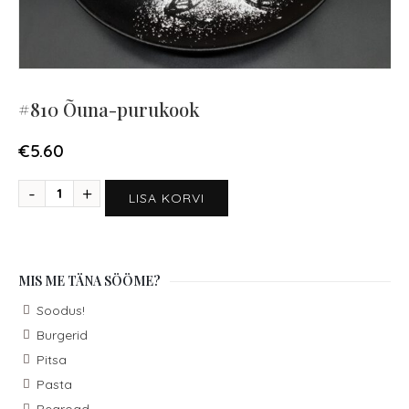
#810 Õuna-purukook
€
5.60
LISA KORVI
MIS ME TÄNA SÖÖME?
Soodus!
Burgerid
Pitsa
Pasta