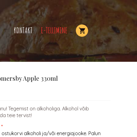
KONTAKT
E-TELLIMINE
omersby Apple 330ml
nu! Tegemist on alkoholiga. Alkohol võib
a teie tervist!
+
 ostukorvi alkoholi ja/või energiajooke. Palun