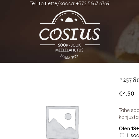
Telli toit ette/kaasa: +372 5667 6769
#257 S
€
4.50
Tähelepa
kahjustad
Olen 18
Lisad