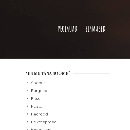
PEOLAUAD
ELAMUSED
MIS ME TÄNA SÖÖME?
Soodus!
Burgerid
Pitsa
Pasta
Pearoad
Friikatepraed
Kanatiivad