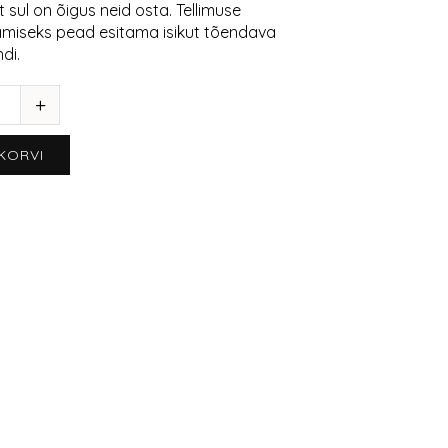
et sul on õigus neid osta. Tellimuse
miseks pead esitama isikut tõendava
di.
 KORVI