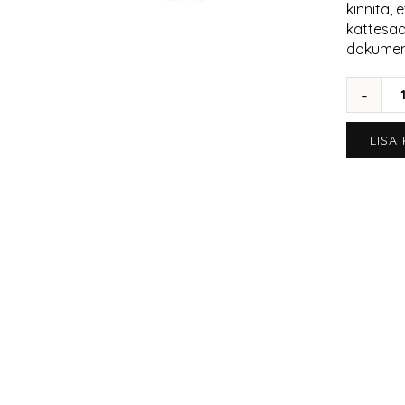
kinnita, 
kättesaa
dokumen
LISA