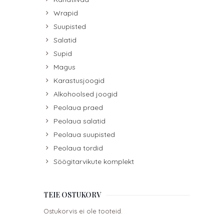
Wrapid
Suupisted
Salatid
Supid
Magus
Karastusjoogid
Alkohoolsed joogid
Peolaua praed
Peolaua salatid
Peolaua suupisted
Peolaua tordid
Söögitarvikute komplekt
TEIE OSTUKORV
Ostukorvis ei ole tooteid.