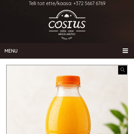
Telli toit ette/kaasa: +372 5667 6769
MENU