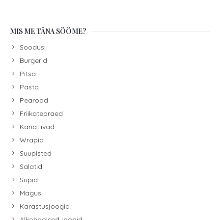
MIS ME TÄNA SÖÖME?
Soodus!
Burgerid
Pitsa
Pasta
Pearoad
Friikatepraed
Kanatiivad
Wrapid
Suupisted
Salatid
Supid
Magus
Karastusjoogid
Alkohoolsed joogid